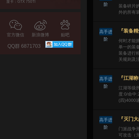
显卡：GTX 750TI
阶
装备碎片
外的所有
『装备精
高手进
官方微信
新浪微博
贴吧
阶
何时才能
QQ群 6871703
单一的装
装备进行
关规则及注
『江湖称
高手进
阶
江湖等级所需
度:0/命中:
(四)4000
『灭门大
高手进
阶
门派战争开
可攻击（