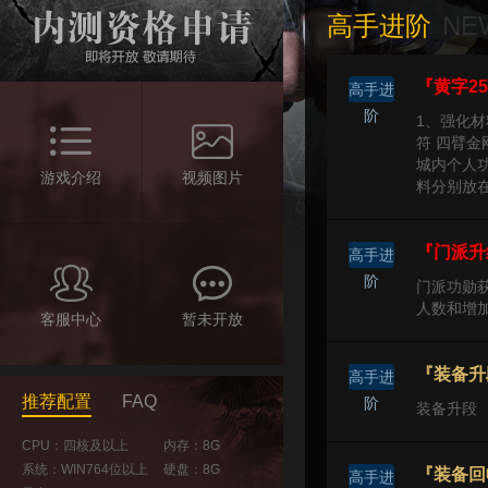
NE
高手进阶
『黄字2
高手进
阶
1、强化材
符 四臂金
城内个人
游戏介绍
视频图片
料分别放
『门派升
高手进
阶
门派功勋
人数和增
客服中心
暂未开放
『装备升
高手进
推荐配置
FAQ
阶
装备升段
CPU：四核及以上
内存：8G
系统：WIN764位以上
硬盘：8G
『装备回
高手进