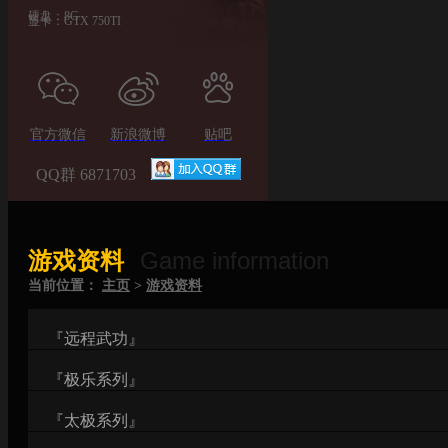
硬盘：8G
显卡：GTX 750TI
官方微信
新浪微博
贴吧
QQ群 6871703
Game information
游戏资料
当前位置：
主页
>
游戏资料
『远程武功』
『极乐系列』
『太极系列』