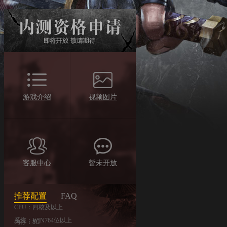
游戏介绍
视频图片
客服中心
暂未开放
推荐配置
FAQ
CPU：四核及以上
系统：WIN764位以上
内存：8G