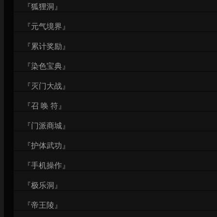
『狐狸洞』
『元气境界』
『累计奖励』
『染色宝典』
『灭门大战』
『召 唤 符』
『门派商城』
『护体武功』
『手机操作』
『极乐洞』
『帝王陵』