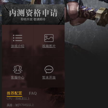
游戏介绍
视频图片
客服中心
暂未开放
推荐配置
FAQ
CPU：四核及以上
系统：WIN764位以上
内存：8G