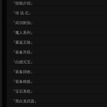
『技能介绍』
『传 说 石』
『武功附加』
『魔人系列』
『重返王陵』
『装备升段』
『白嫖元宝』
『装备回收』
『装备精炼』
『宝石系统』
『黑白龙武器』