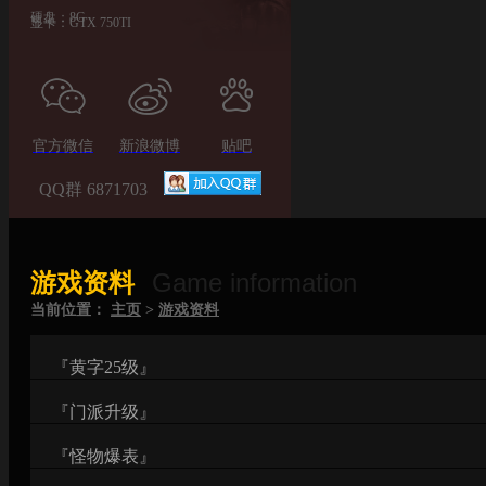
硬盘：8G
显卡：GTX 750TI
官方微信
新浪微博
贴吧
QQ群 6871703
Game information
游戏资料
当前位置：
主页
>
游戏资料
『黄字25级』
『门派升级』
『怪物爆表』