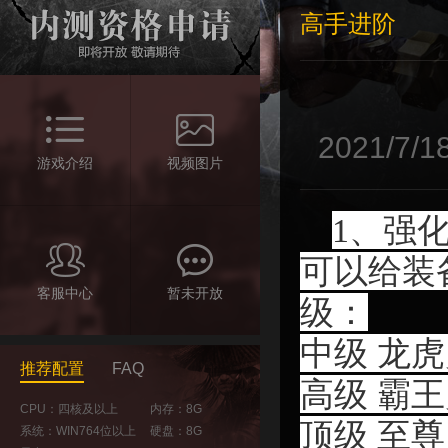
高手进阶
2021/
游戏介绍
视频图片
1、强
可以给装
客服中心
暂未开放
级：
中级 龙虎
推荐配置
FAQ
高级 霸王
CPU：四核及以上
内存：8G
顶级 至尊
系统：WIN764位以上
硬盘：8G