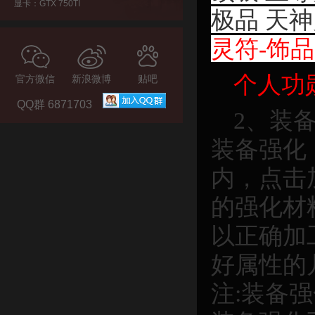
显卡：GTX 750TI
极品 天神
灵符-饰
个人功
官方微信
新浪微博
贴吧
QQ群 6871703
2、装
装备强化
内，点击
的强化材
以正确加
好属性的
注:装备强