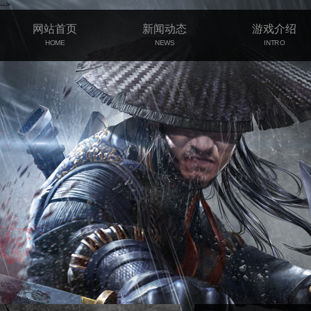
-->
网站首页
新闻动态
游戏介绍
HOME
NEWS
INTRO