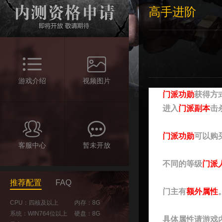
高手进阶
游戏介绍
视频图片
门派功勋
获得方
进入
门派副本
击
门派功勋
可以购
客服中心
暂未开放
不同的等级
门派
推荐配置
FAQ
门主有
额外属性
CPU：四核及以上
内存：8G
系统：WIN764位以上
硬盘：8G
具体属性请游戏