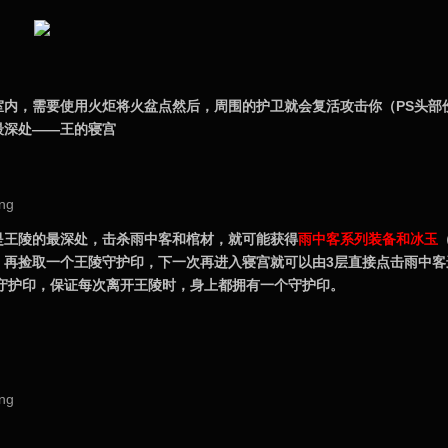
室内，需要使用火炬将火盆点然后，周围的护卫就会复活攻击你（PS头部
最深处——王的寝宫
是王陵的最深处，击杀雨中客和棺材，就可能获得
雨中客系列
装备和冰玉
，再捡取一个王陵守护印，下一次再进入寝宫就可以由3层直接点击雨中
取守护印，保证每次离开王陵时，身上都拥有一个守护印。