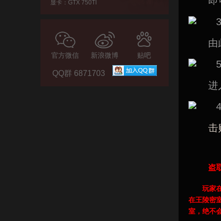
即
显卡：GTX 750TI
由
官方微信
新浪微博
贴吧
QQ群 6871703
进
击
盗
玩家
在王陵密
室，绝不