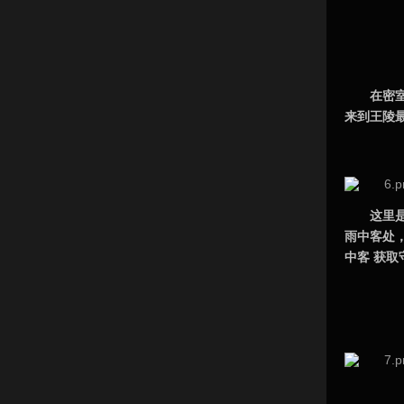
在密
来到王陵
这里
雨中客处
中客 获