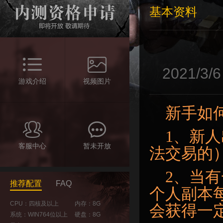
基本资料
2021/
游戏介绍
视频图片
新手如
1、新
客服中心
暂未开放
法交易的
2、当
推荐配置
FAQ
个人副本
CPU：四核及以上
内存：8G
会获得一
系统：WIN764位以上
硬盘：8G