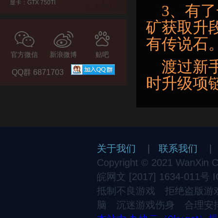
显卡：GTX 750TI
3、有
矿获取升
有传说石
官方微信
新浪微博
贴吧
渡过新
QQ群 6871703
时升级项
关于我们
|
联系我们
Copyright © 2021 WanXin Cul
皖网文 [2017] 1634-011号
抵制不良游戏 拒绝盗版游
脑 沉迷游戏伤身 合理安