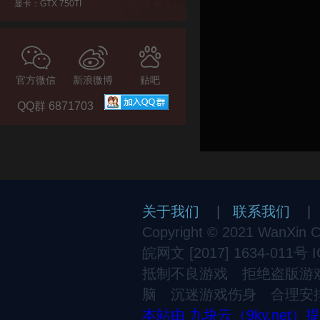
显卡：GTX 750TI
官方微信
新浪微博
贴吧
QQ群 6871703
关于我们
|
联系我们
Copyright © 2021 WanXin Cul
皖网文 [2017] 1634-011号
抵制不良游戏 拒绝盗版游
脑 沉迷游戏伤身 合理安
本站由 九块云（9ky.net