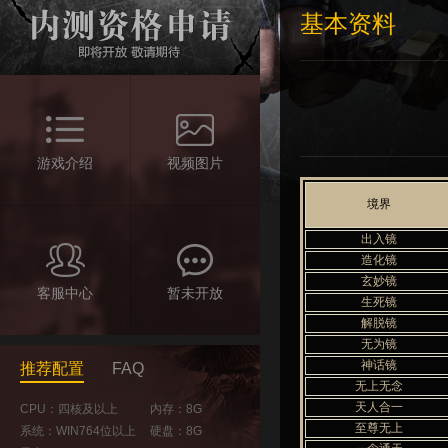
基本资料
游戏介绍
视频图片
境界
出入镜
造化镜
玄妙镜
客服中心
暂未开放
生死镜
解脱镜
无为镜
神话镜
推荐配置
FAQ
无上无念
天人合一
CPU：四核及以上
内存：8G
至尊无上
系统：WIN764位以上
硬盘：8G