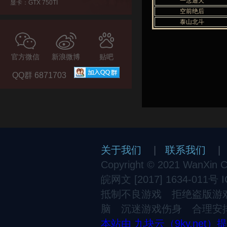
一念通天
显卡：GTX 750TI
空前绝后
泰山北斗
官方微信
新浪微博
贴吧
QQ群 6871703
关于我们
|
联系我们
Copyright © 2021 WanXin Cul
皖网文 [2017] 1634-011号
抵制不良游戏 拒绝盗版游
脑 沉迷游戏伤身 合理安
本站由 九块云（9ky.net