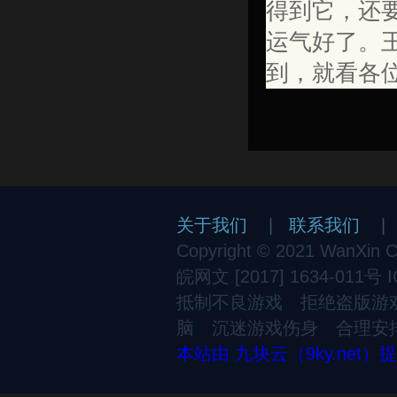
得到它，还
运气好了。
到，就看各
关于我们
|
联系我们
Copyright © 2021 WanXin Cul
皖网文 [2017] 1634-011号
抵制不良游戏 拒绝盗版游
脑 沉迷游戏伤身 合理安
本站由 九块云（9ky.net