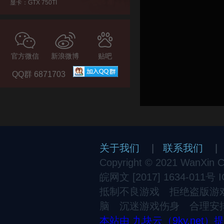
显卡：GTX 750TI
官方微信
新浪微博
贴吧
QQ群 6871703
关于我们
|
联系我们
Copyright © 2021 WanXin Cul
皖网文 [2017] 1634-011号
抵制不良游戏 拒绝盗版游
脑 沉迷游戏伤身 合理安
本站由 九块云（9ky.net