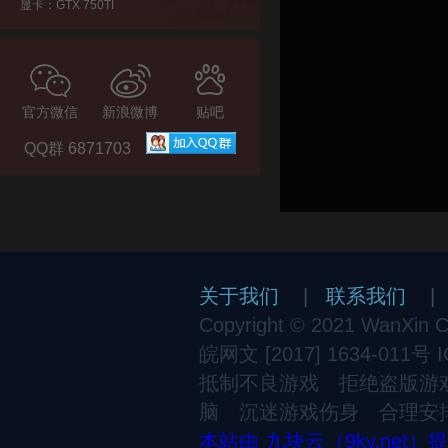
显卡：GTX 750TI
官方微信
新浪微博
贴吧
QQ群 6871703
关于我们
|
联系我们
Copyright © 2021 WanXin Cul
皖网文 [2017] 1634-011号
抵制不良游戏 拒绝盗版游
脑 沉迷游戏伤身 合理安
本站由 九块云（9ky.net